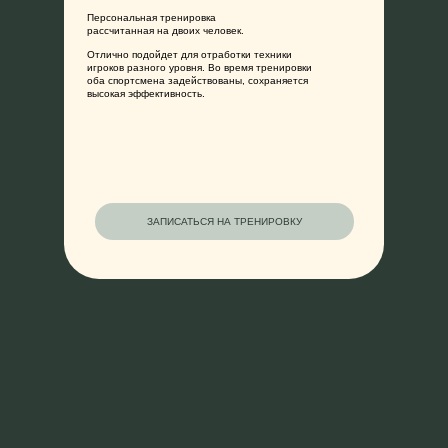
Персональная тренировка
рассчитанная на двоих человек.
Отлично подойдет для отработки техники
игроков разного уровня. Во время тренировки
О НАС
ТРЕНИРОВКИ
МЕРЧ
КОНТ
оба спортсмена задействованы, сохраняется
высокая эффективность.
ЗАПИСАТЬСЯ НА ТРЕНИРОВКУ