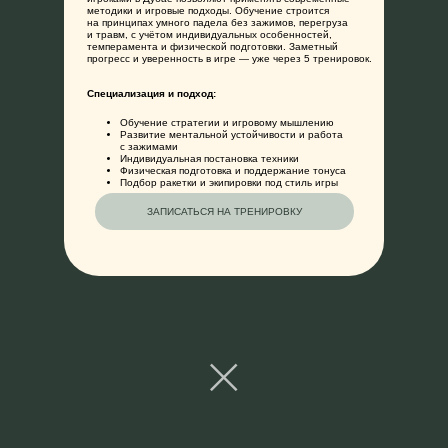
методики и игровые подходы. Обучение строится
на принципах умного падела без зажимов, перегруза
и травм, с учётом индивидуальных особенностей,
темперамента и физической подготовки. Заметный
прогресс и уверенность в игре — уже через 5 тренировок.
О НАС
ТРЕНИРОВКИ
МЕРЧ
КОНТ
Специализация и подход:
Обучение стратегии и игровому мышлению
Развитие ментальной устойчивости и работа
с зажимами
Индивидуальная постановка техники
Физическая подготовка и поддержание тонуса
Подбор ракетки и экипировки под стиль игры
ЗАПИСАТЬСЯ НА ТРЕНИРОВКУ