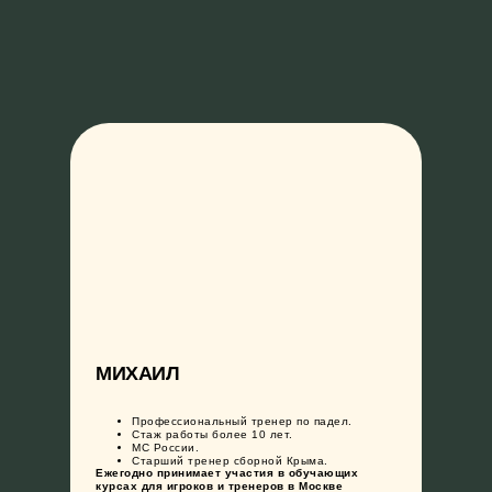
МИХАИЛ
Профессиональный тренер по падел.
Стаж работы более 10 лет.
МС России.
Старший тренер сборной Крыма.
О НАС
ТРЕНИРОВКИ
МЕРЧ
КОНТ
Ежегодно принимает участия в обучающих
курсах для игроков и тренеров в Москве