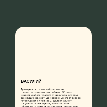
ВАСИЛИЙ
Тренер-педагог высшей категории
с многолетним опытом работы. Обучает
игроков любого уровня: от новичков, впервые
выходящих на корт, до уверенных спортсменов,
готовящихся к турнирам. Делает акцент
О НАС
ТРЕНИРОВКИ
МЕРЧ
КОНТ
на уверенности игрока, качественном
обучении технике и достижении результатов