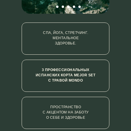
СПА, ЙОГА, СТРЕТЧИНГ.
МЕНТАЛЬНОЕ
ЗДОРОВЬЕ.
Пространство в котором заботятся
о твоем ментальном здровье, а наши
тренеры помогут сформировать
3 ПРОФЕССИОНАЛЬНЫХ
профессиональные навыки
ИСПАНСКИХ КОРТА MEJOR SET
в паделе.
С ТРАВОЙ MONDO
ALL YOU’VE EVER WISHED FOR
ПРОСТРАНСТВО
С АКЦЕНТОМ НА ЗАБОТУ
О СЕБЕ И ЗДОРОВЬЕ