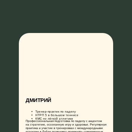
ДМИТРИЙ
Тренер-практик по паделу
НТРП 5 в большом теннисе
КМС по лёгкой атлетике
Профессиональная подготовка по паделу с акцентом
на стратегию, осознанную игру и здоровье. Регулярная
практика и участие в тренировках с международными
игроками в Дубае позволяют применять современные