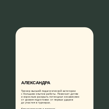
АЛЕКСАНДРА
Тренер высшей педагогической категории
с большим опытом работы. Помогает детям
и взрослым раскрыть потенциал независимо
от уровня подготовки: от первых ударов
до участия в турнирах.
О НАС
ТРЕНИРОВКИ
МЕРЧ
КОНТ
Специализация и подход: