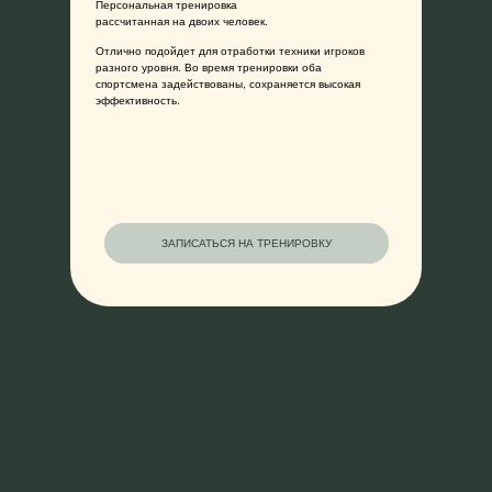
Персональная тренировка
рассчитанная на двоих человек.
Отлично подойдет для отработки техники игроков
разного уровня. Во время тренировки оба
спортсмена задействованы, сохраняется высокая
О НАС
ТРЕНИРОВКИ
МЕРЧ
КОНТ
эффективность.
ЗАПИСАТЬСЯ НА ТРЕНИРОВКУ