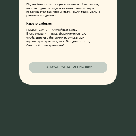
Падел Мексикано - формат похож на Американо,
но этот турнир с одной важной фишкой: пары
подбираются так, чтобы матчи были максимально
равными по уровню.
О НАС
ТРЕНИРОВКИ
МЕРЧ
КОНТ
Как это работает:
Первый раунд — случайные пары.
В следующих — пары формируются так,
чтобы игроки с близкими результатами
играли друг против друга. Это делает игру
более сбалансированной.
ЗАПИСАТЬСЯ НА ТРЕНИРОВКУ