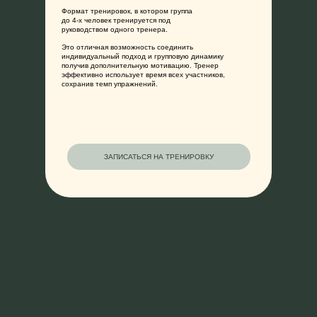
Формат тренировок, в котором группа
до 4-х человек тренируется под
руководством одного тренера.
Это отличная возможность соединить
О НАС
ТРЕНИРОВКИ
МЕРЧ
КОНТ
индивидуальный подход и групповую динамику
получив дополнительную мотивацию. Тренер
эффективно использует время всех участников,
сохранив темп упражнений.
ЗАПИСАТЬСЯ НА ТРЕНИРОВКУ