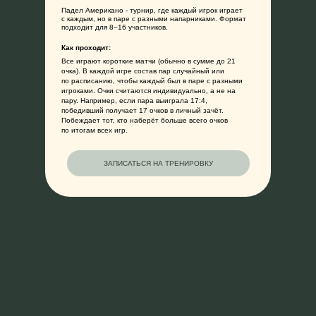
Падел Американо - турнир, где каждый игрок играет
с каждым, но в паре с разными напарниками. Формат
подходит для 8−16 участников.
Как проходит:
О НАС
ТРЕНИРОВКИ
МЕРЧ
КОНТ
Все играют короткие матчи (обычно в сумме до 21
очка). В каждой игре состав пар случайный или
по расписанию, чтобы каждый был в паре с разными
игроками. Очки считаются индивидуально, а не на
пару. Например, если пара выиграла 17:4,
победивший получает 17 очков в личный зачёт.
Побеждает тот, кто наберёт больше всего очков
по итогам всех игр.
ЗАПИСАТЬСЯ НА ТРЕНИРОВКУ