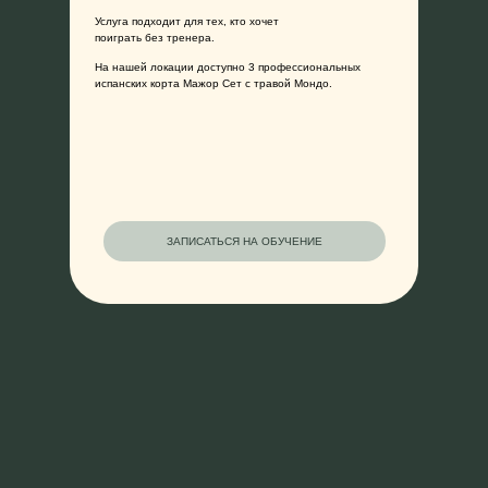
Услуга подходит для тех, кто хочет
поиграть без тренера.
На нашей локации доступно 3 профессиональных
испанских корта Мажор Сет с травой Мондо.
ЗАПИСАТЬСЯ НА ОБУЧЕНИЕ
ВИП раздевалки
Полностью оборудованное индивидуальное
пространство для 2-ух человек.
Идеальный способ завершить матч
с комфортом и стилем.