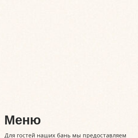
Порадуйте родных и близких
расслабляющими услугами банного
комплекса бутик-отеля PALLASA 5*!
На территории комплекса построены две
русские бани — одна из карельской сосны,
вторая из кедра.
Счастливчикам, получившим сертификат на
услуги банного комплекса, мы предлагаем
несколько вариантов парения, купель и чан
с теплой водой под открытым небом, услуги
массажиста. У обеих бань есть красивые
террасы для отдыха и наслаждения
ароматами крымских травяных сборов и
журчанием горного ручья. Ресторан
предлагает отдельное банное меню.