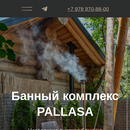
+7 978 970-88-00
ТЕЛЕФОН РЕСТОРАНА
MODUS
Банный комплекс
PALLASA
+7 978 970-80-00
Настоящие русские бани на
ТЕЛЕФОН ПЛЯЖНЫЙ КЛУБ
дровах в Крыму
ЗАБРОНИРОВАТЬ БАНЮ