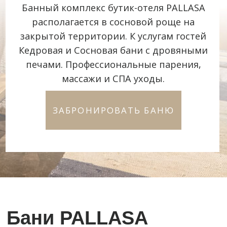
Кедровая баня
• построенная из стволов вековых кедров,
специально привезенных из Сибири.
• прохладная купель под открытым небом с
водой из ручья
• терраса с сенной качелью и сибирским
банным чаном
• лаунж зона с ТВ, интернетом, настольными
играми
В стоимость входит: