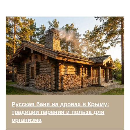
+7
Ваша почта
ОТПРАВИТЬ
*заполняя форму и подтверждая отправку вы
соглашаетесь с нашей
политикой конфиденциальности
Все права защищены 2024.
Политика
конфиденциальности.
Русская баня на дровах в Крыму:
традиции парения и польза для
организма