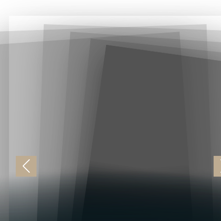
Русские бани в
Крыму
с комфортом и
сервисом отеля 5*
Банный комплекс бутик-отеля PALLASA
располагается в сосновой роще на
закрытой территории. К услугам гостей