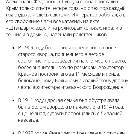
Александры Федоровны. Супруги снова приехали в
Крым только спустя четыре года, но с тех пор каждый
год отдыхали здесь с детьми. Император работал, а в
его свободные часы все катались на яхте
«Штандарт», ездили на роликовых коньках, играли в
теннис и в домино, навещали родственников.
В 1909 году было принято решение о сносе
старого дворца, пришедшего в ветхое
состояние, и о возведении на его месте нового,
более значительного по размерам. Архитектор
Краснов построил его за 11 месяцев и придал
белокаменному Большому Ливадийскому дворцу
черты архитектуры итальянского Возрождения.
В 1911 году царская семья быт обустраивала
быт в Белом дворце, а в начале лета 1914 года,
еще не зная, супруги попрощались с Ливадией
навсегда.
В 1922 году в Ливадийской резиденции открыли