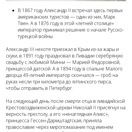
В 1867 году Александр II встречал здесь первых
американских туристов — один из них, Марк
Твен. А в 1876 году в этой «летней столице»
император принимал решение о начале Русско-
турецкой войны.
Александр III нехотя приезжал в Крым из-за жары и
скуки, в 1891 году праздновал в Ливадии серебряную
свадьбу с любимой Минни — Марией Федоровной,
принцессой датской. А в 1894 году в спальне Малого
дворца 49-летний император скончался — гроб на
руках несли три километра до ялтинского пирса,
чтобы отправить в Петербург.
На следующий день после смерти отца в ливадийской
Крестовоздвиженской церкви Николай II присягнул на
верность престолу, а его «ненаглядная Аликс»,
принцесса Гессен-Дармштадтская, приняла
православие через миропомазание под именем