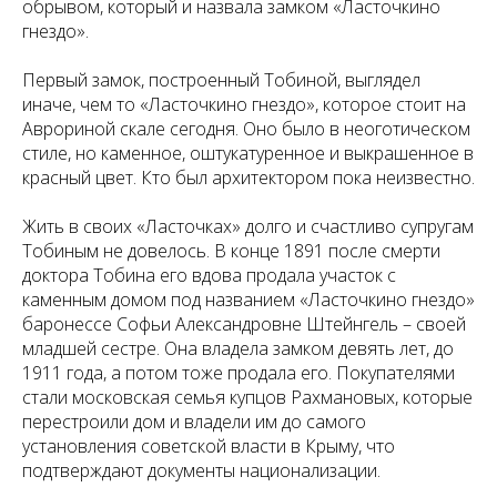
обрывом, который и назвала замком «Ласточкино
гнездо».
Первый замок, построенный Тобиной, выглядел
иначе, чем то «Ласточкино гнездо», которое стоит на
Аврориной скале сегодня. Оно было в неоготическом
стиле, но каменное, оштукатуренное и выкрашенное в
красный цвет. Кто был архитектором пока неизвестно.
Жить в своих «Ласточках» долго и счастливо супругам
Тобиным не довелось. В конце 1891 после смерти
доктора Тобина его вдова продала участок с
каменным домом под названием «Ласточкино гнездо»
баронессе Софьи Александровне Штейнгель – своей
младшей сестре. Она владела замком девять лет, до
1911 года, а потом тоже продала его. Покупателями
стали московская семья купцов Рахмановых, которые
перестроили дом и владели им до самого
установления советской власти в Крыму, что
подтверждают документы национализации.