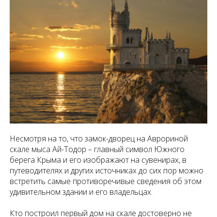
Несмотря на то, что
замок-дворец на Аврориной
скале мыса Ай-Тодор – главный символ Южного
берега Крыма
и его изображают на сувенирах, в
путеводителях и других источниках до сих пор можно
встретить самые противоречивые сведения об этом
удивительном здании и его владельцах.
Кто построил первый дом на скале достоверно не