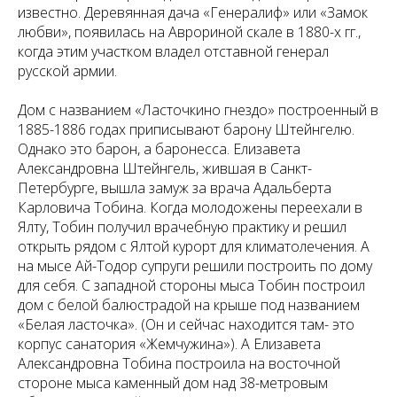
известно. Деревянная дача «Генералиф» или «Замок
любви», появилась на Аврориной скале в 1880-х гг.,
когда этим участком владел отставной генерал
русской армии.
Дом с названием «Ласточкино гнездо» построенный в
1885-1886 годах приписывают барону Штейнгелю.
Однако это барон, а баронесса. Елизавета
Александровна Штейнгель, жившая в Санкт-
Петербурге, вышла замуж за врача Адальберта
Карловича Тобина. Когда молодожены переехали в
Ялту, Тобин получил врачебную практику и решил
открыть рядом с Ялтой курорт для климатолечения. А
на мысе Ай-Тодор супруги решили построить по дому
для себя. С западной стороны мыса Тобин построил
дом с белой балюстрадой на крыше под названием
«Белая ласточка». (Он и сейчас находится там- это
корпус санатория «Жемчужина»). А Елизавета
Александровна Тобина построила на восточной
стороне мыса каменный дом над 38-метровым