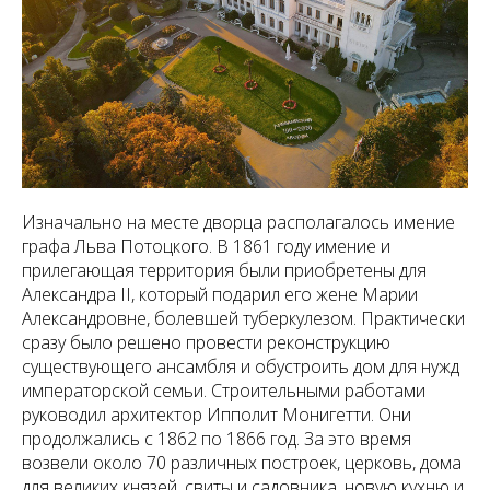
Изначально на месте дворца располагалось имение
графа Льва Потоцкого. В 1861 году имение и
прилегающая территория были приобретены для
Александра ΙΙ, который подарил его жене Марии
Александровне, болевшей туберкулезом. Практически
сразу было решено провести реконструкцию
существующего ансамбля и обустроить дом для нужд
императорской семьи. Строительными работами
руководил архитектор Ипполит Монигетти. Они
продолжались с 1862 по 1866 год. За это время
возвели около 70 различных построек, церковь, дома
для великих князей, свиты и садовника, новую кухню и