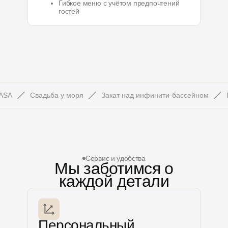
Гибкое меню с учётом предпочтений
гостей
Свадьба у моря
Закат над инфинити-бассейном
Перва
Сервис и удобства
Мы заботимся о
каждой детали
Персональный