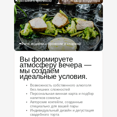
Лингвини с кроликом
торт от шеф-кондитера
Филе индейки с брокколи и спаржей
Вы формируете
атмосферу вечера —
мы создаём
идеальные условия.
Возможность собственного алкоголя
без лишних сложностей
Персональная винная карта и подбор
напитков сомелье
Авторские коктейли, созданные
специально для вашей пары
Индивидуальный дизайн и дегустация
свадебного торта