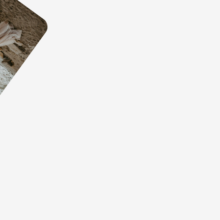
Церемония у бассейна стала самым ярким
моментом вечера. Атмосфера, свет и море
создали идеальный фон для нашего «Да».
«Кухня, о которой
говорят»
Авторское меню впечатлило всех гостей.
Подача, вкус и сервис были на безупречном
уровне.
«Чувство приватности и
статуса»
Закрытая территория и внимание к деталям
сделали этот день по-настоящему
особенным для нас и наших близких.