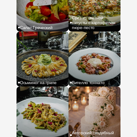
Срез из цветной
капусты с картофелем
Салат Греческий
пюре-песто
Осьминог на гриле
Вителло тоннато
Авторский свадебный