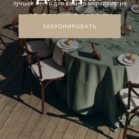
+7 978 970-22-00
Награды
Бутик-Отель PALLASA 5* признан лучшим
отелем для проведения мероприятий
по версии
Лучшая загородная
площадка для свадьбы