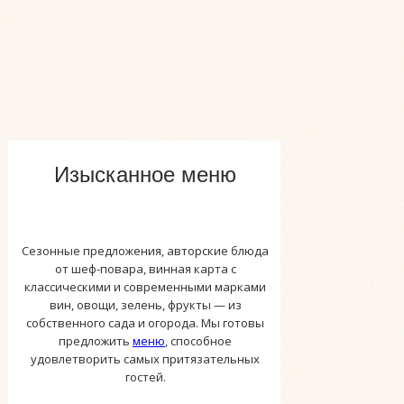
Изысканное меню
Сезонные предложения, авторские блюда
от шеф-повара, винная карта с
классическими и современными марками
вин, овощи, зелень, фрукты — из
собственного сада и огорода. Мы готовы
предложить
меню
, способное
удовлетворить самых притязательных
гостей.
Аренда зала на день рож