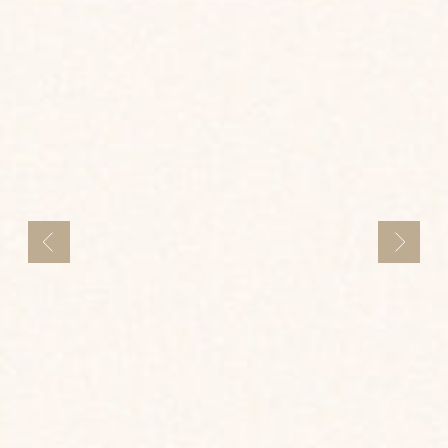
Банкет — 90 человек
Фуршет — 150 человек
Терраса у бассейна — место
проведения тематических и
атмосферных вечеринок!