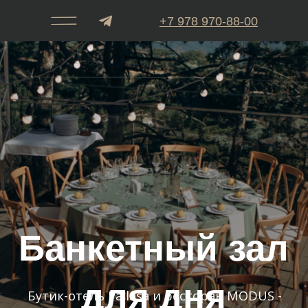
+7 978 970-88-00
ТЕЛЕФОН РЕСТОРАНА
MODUS
Банкетный зал
для дня
+7 978 970-80-00
Бутик-отель Pallasa и ресторан MODUS -
лучшее место для вашего мероприятия
ТЕЛЕФОН ПЛЯЖНЫЙ КЛУБ
рождения
ЗАБРОНИРОВАТЬ