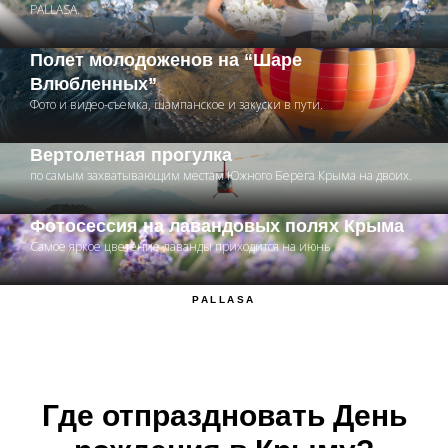
политикой конфиденциальности
PALLASA.
Все права защищены 2024.
Политика
Полет молодоженов на “Шаре
конфиденциальности.
Влюбленных”
Фото и видео-съемка, шампанское и закуски в пути.
Вертолетная прогулка
по самым захватывающим местам Южного Берега Крыма на двоих.
Фотосессия на лавандовых полях Крыма
Cамое яркое цветение лаванды приходится на июнь
PALLASA
Где отпраздновать День