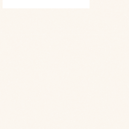
Празднование дня рождения — это
особый момент, который требует особого
места. Наша команда профессиональных
организаторов событий готова воплотить
любые Ваши идеи, чтобы сделать этот
день неповторимым. В Pallasa и Modus
каждая деталь заботливо продумана,
чтобы Ваш день рождения стал истинным
праздником, наполненным радостью
и воспоминаниями на всю жизнь.
ЗАБРОНИРОВАТЬ