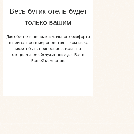
Весь бутик-отель будет
только вашим
Для обеспечения максимального комфорта
и приватности мероприятия — комплекс
может быть полностью закрыт на
специальное обслуживание для Вас и
Вашей компании.
У нас Вы найдете просторные и стильные
залы и террасы, изысканное меню,
приготовленное нашими шеф-поварами из
свежих и качественных продуктов, а также
высококлассное обслуживание. Мы
стремимся создать особую атмосферу, в
которой каждый гость почувствует себя
особенным.